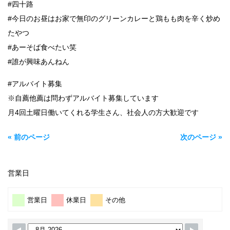
#四十路
#今日のお昼はお家で無印のグリーンカレーと鶏もも肉を辛く炒め
たやつ
#あーそば食べたい笑
#誰が興味あんねん
#アルバイト募集
※自薦他薦は問わずアルバイト募集しています
月4回土曜日働いてくれる学生さん、社会人の方大歓迎です
« 前のページ
次のページ »
営業日
営業日
休業日
その他