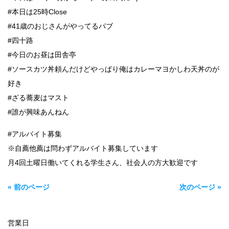
#本日は25時Close
#41歳のおじさんがやってるパブ
#四十路
#今日のお昼は田舎亭
#ソースカツ丼頼んだけどやっぱり俺はカレーマヨかしわ天丼のが
好き
#ざる蕎麦はマスト
#誰が興味あんねん
#アルバイト募集
※自薦他薦は問わずアルバイト募集しています
月4回土曜日働いてくれる学生さん、社会人の方大歓迎です
« 前のページ
次のページ »
営業日