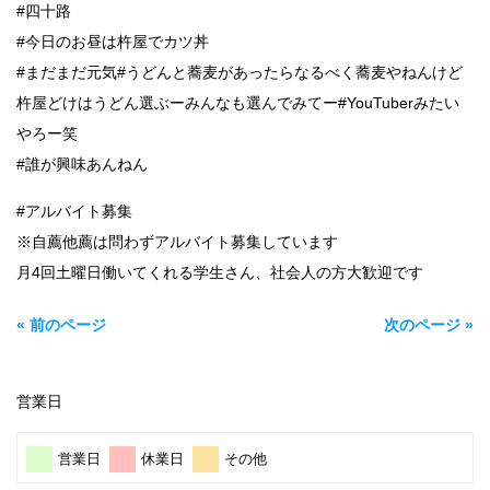
#四十路
#今日のお昼は杵屋でカツ丼
#まだまだ元気#うどんと蕎麦があったらなるべく蕎麦やねんけど
杵屋どけはうどん選ぶーみんなも選んでみてー#YouTuberみたい
やろー笑
#誰が興味あんねん
#アルバイト募集
※自薦他薦は問わずアルバイト募集しています
月4回土曜日働いてくれる学生さん、社会人の方大歓迎です
« 前のページ
次のページ »
営業日
営業日
休業日
その他