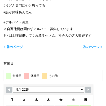
#うどん専門店やと思ってる
#誰が興味あんねん
#アルバイト募集
※自薦他薦は問わずアルバイト募集しています
月4回土曜日働いてくれる学生さん、社会人の方大歓迎です
« 前のページ
次のページ »
営業日
営業日
休業日
その他
月
火
水
木
金
土
日