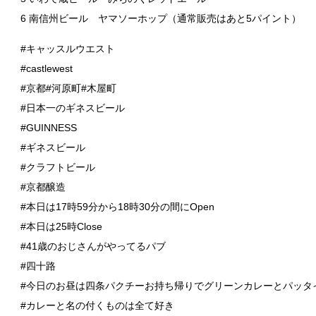
6 南信州ビール ヤマソーホップ（通常販売はあと5パイント）
#キャッスルウエスト
#castlewest
#京都#河原町#木屋町
#日本一のギネスビール
#GUINNESS
#ギネスビール
#クラフトビール
#京都醸造
#本日は17時59分から18時30分の間にOpen
#本日は25時Close
#41歳のおじさんがやってるパブ
#四十路
#今日のお昼は四条パクチーお持ち帰りでグリーンカレーとパッタ
#カレーと名の付くものは全て好き