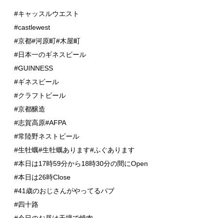
#キャッスルウエスト
#castlewest
#京都#河原町#木屋町
#日本一のギネスビール
#GUINNESS
#ギネスビール
#クラフトビール
#京都醸造
#志賀高原#AFPA
#常陸野ネストビール
#生牡蠣#生牡蠣あります#ふぐあります
#本日は17時59分から18時30分の間にOpen
#本日は26時Close
#41歳のおじさんがやってるパブ
#四十路