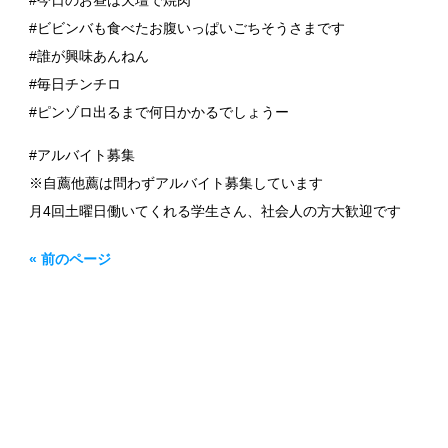
#今日のお昼は天壇で焼肉
#ビビンバも食べたお腹いっぱいごちそうさまです
#誰が興味あんねん
#毎日チンチロ
#ピンゾロ出るまで何日かかるでしょうー
#アルバイト募集
※自薦他薦は問わずアルバイト募集しています
月4回土曜日働いてくれる学生さん、社会人の方大歓迎です
« 前のページ