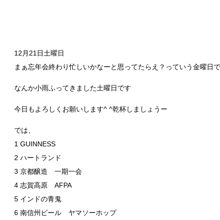
12月21日土曜日
まぁ忘年会終わり忙しいかなーと思ってたらえ？っていう金曜日
なんか小雨ふってきました土曜日です
今日もよろしくお願いします^ ^乾杯しましょうー
では、
1 GUINNESS
2 ハートランド
3 京都醸造 一期一会
4 志賀高原 AFPA
5 インドの青鬼
6 南信州ビール ヤマソーホップ