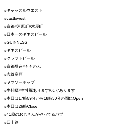
#キャッスルウエスト
#castlewest
#京都#河原町#木屋町
#日本一のギネスビール
#GUINNESS
#ギネスビール
#クラフトビール
#京都醸造#もものふ
#志賀高原
#ヤマソーホップ
#生牡蠣#生牡蠣あります#ふぐあります
#本日は17時59分から18時30分の間にOpen
#本日は26時Close
#41歳のおじさんがやってるパブ
#四十路