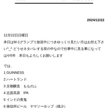
2024/12/22
12月22日日曜日
本日はM-1グランプリ放送中につきゆっくり見たい方はお控え下さ
い^_^ どうせネタバレする世の中なので仕事中に見る事になって
はや5年 本日もよろしくお願いします
では、
1 GUINNESS
2 ハートランド
3 京都醸造 もものふ
4 志賀高原 IPA
5 インドの青鬼
6 南信州ビール ヤマソーホップ（残少）