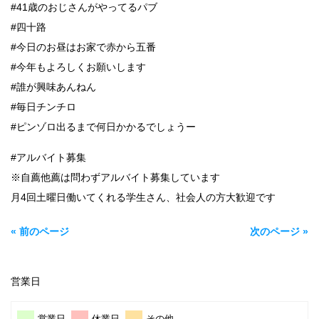
#41歳のおじさんがやってるパブ
#四十路
#今日のお昼はお家で赤から五番
#今年もよろしくお願いします
#誰が興味あんねん
#毎日チンチロ
#ピンゾロ出るまで何日かかるでしょうー
#アルバイト募集
※自薦他薦は問わずアルバイト募集しています
月4回土曜日働いてくれる学生さん、社会人の方大歓迎です
« 前のページ
次のページ »
営業日
営業日
休業日
その他