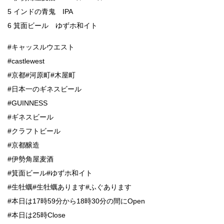
5 インドの青鬼 IPA
6 箕面ビール ゆずホ和イト
#キャッスルウエスト
#castlewest
#京都#河原町#木屋町
#日本一のギネスビール
#GUINNESS
#ギネスビール
#クラフトビール
#京都醸造
#伊勢角屋麦酒
#箕面ビール#ゆずホ和イト
#生牡蠣#生牡蠣あります#ふぐあります
#本日は17時59分から18時30分の間にOpen
#本日は25時Close