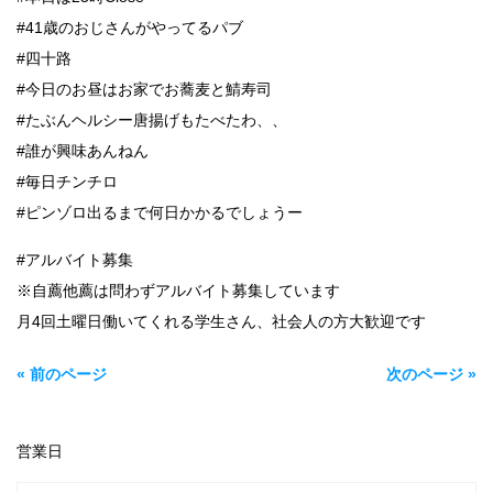
#41歳のおじさんがやってるパブ
#四十路
#今日のお昼はお家でお蕎麦と鯖寿司
#たぶんヘルシー唐揚げもたべたわ、、
#誰が興味あんねん
#毎日チンチロ
#ピンゾロ出るまで何日かかるでしょうー
#アルバイト募集
※自薦他薦は問わずアルバイト募集しています
月4回土曜日働いてくれる学生さん、社会人の方大歓迎です
« 前のページ
次のページ »
営業日