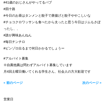
#41歳のおじさんがやってるパブ
#四十路
#今日のお昼はタンメンと餃子で唐揚げと餃子ややこしいな
#チョコクロワッサンも食べたから太ったと思う今日はジムもさぼ
ったし、、
#誰が興味あんねん
#毎日チンチロ
#ピンゾロ出るまで何日かかるでしょうー
#アルバイト募集
※自薦他薦は問わずアルバイト募集しています
月4回土曜日働いてくれる学生さん、社会人の方大歓迎です
« 前のページ
次のページ »
営業日