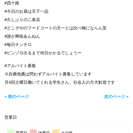
#四十路
#今日のお昼は天下一品
#久しぶりの二条店
#どこぞやのフードコートの天一とは比べ物にならん笑
#誰が興味あんねん
#毎日チンチロ
#ピンゾロ出るまで何日かかるでしょうー
#アルバイト募集
※自薦他薦は問わずアルバイト募集しています
月4回土曜日働いてくれる学生さん、社会人の方大歓迎です
« 前のページ
次のページ »
営業日
営業日
休業日
その他