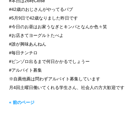
#本日は26時Close
#42歳のおじさんがやってるパブ
#5月9日で42歳なりました昨日です
#今日のお昼はお家うなぎとキンパとなんか色々笑
#お店きてヨーグルトたべよ
#誰が興味あんねん
#毎日チンチロ
#ピンゾロ出るまで何日かかるでしょうー
#アルバイト募集
※自薦他薦は問わずアルバイト募集しています
月4回土曜日働いてくれる学生さん、社会人の方大歓迎です
« 前のページ