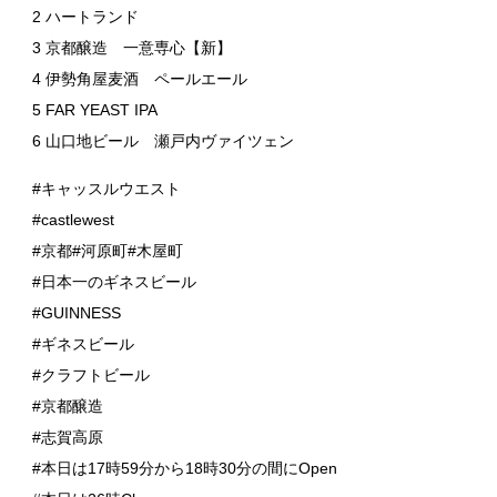
2 ハートランド
3 京都醸造 一意専心【新】
4 伊勢角屋麦酒 ペールエール
5 FAR YEAST IPA
6 山口地ビール 瀬戸内ヴァイツェン
#キャッスルウエスト
#castlewest
#京都#河原町#木屋町
#日本一のギネスビール
#GUINNESS
#ギネスビール
#クラフトビール
#京都醸造
#志賀高原
#本日は17時59分から18時30分の間にOpen