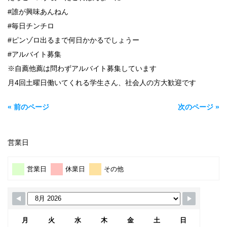
#誰が興味あんねん
#毎日チンチロ
#ピンゾロ出るまで何日かかるでしょうー
#アルバイト募集
※自薦他薦は問わずアルバイト募集しています
月4回土曜日働いてくれる学生さん、社会人の方大歓迎です
« 前のページ
次のページ »
営業日
営業日
休業日
その他
月
火
水
木
金
土
日