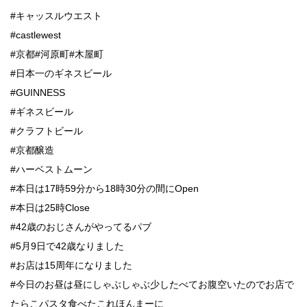
#キャッスルウエスト
#castlewest
#京都#河原町#木屋町
#日本一のギネスビール
#GUINNESS
#ギネスビール
#クラフトビール
#京都醸造
#ハーベストムーン
#本日は17時59分から18時30分の間にOpen
#本日は25時Close
#42歳のおじさんがやってるパブ
#5月9日で42歳なりました
#お店は15周年になりました
#今日のお昼は昼にしゃぶしゃぶ少したべてお腹空いたのでお店で
たらこパスタ食べたこれほんまーに