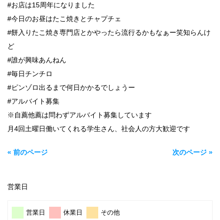
#お店は15周年になりました
#今日のお昼はたこ焼きとチャプチェ
#餅入りたこ焼き専門店とかやったら流行るかもなぁー笑知らんけ
ど
#誰が興味あんねん
#毎日チンチロ
#ピンゾロ出るまで何日かかるでしょうー
#アルバイト募集
※自薦他薦は問わずアルバイト募集しています
月4回土曜日働いてくれる学生さん、社会人の方大歓迎です
« 前のページ
次のページ »
営業日
営業日
休業日
その他