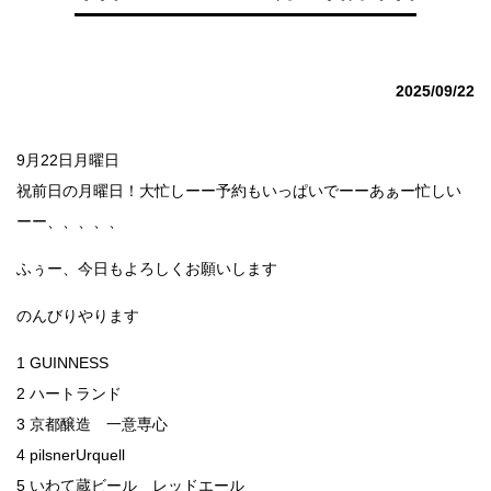
2025/09/22
9月22日月曜日
祝前日の月曜日！大忙しーー予約もいっぱいでーーあぁー忙しい
ーー、、、、、
ふぅー、今日もよろしくお願いします
のんびりやります
1 GUINNESS
2 ハートランド
3 京都醸造 一意専心
4 pilsnerUrquell
5 いわて蔵ビール レッドエール