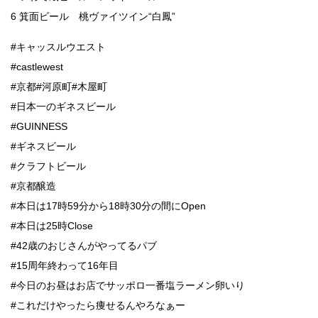
6 箕面ビール 桃ヴァイツイン“白鳳”
#キャッスルウエスト
#castlewest
#京都#河原町#木屋町
#日本一のギネスビール
#GUINNESS
#ギネスビール
#クラフトビール
#京都醸造
#本日は17時59分から18時30分の間にOpen
#本日は25時Close
#42歳のおじさんがやってるパブ
#15周年終わって16年目
#今日のお昼はお店でサッポロ一番塩ラーメン卵いり
#これだけやったら痩せるんやろなぁー