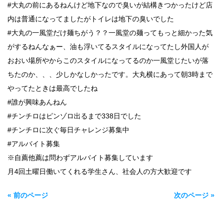
#大丸の前にあるねんけど地下なので臭いが結構きつかったけど店
内は普通になってましたがトイレは地下の臭いでした
#大丸の一風堂だけ麺ちがう？？一風堂の麺ってもっと細かった気
がするねんなぁー、油も浮いてるスタイルになってたし外国人が
おおい場所やからこのスタイルになってるのか一風堂じたいが落
ちたのか、、、少しかなしかったです。大丸横にあって朝3時まで
やってたときは最高でしたね
#誰が興味あんねん
#チンチロはピンゾロ出るまで338日でした
#チンチロに次ぐ毎日チャレンジ募集中
#アルバイト募集
※自薦他薦は問わずアルバイト募集しています
月4回土曜日働いてくれる学生さん、社会人の方大歓迎です
« 前のページ
次のページ »