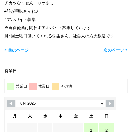
チカツなませんユッケ少し
#誰が興味あんねん
#アルバイト募集
※自薦他薦は問わずアルバイト募集しています
月4回土曜日働いてくれる学生さん、社会人の方大歓迎です
« 前のページ
次のページ »
営業日
営業日
休業日
その他
月
火
水
木
金
土
日
1
2