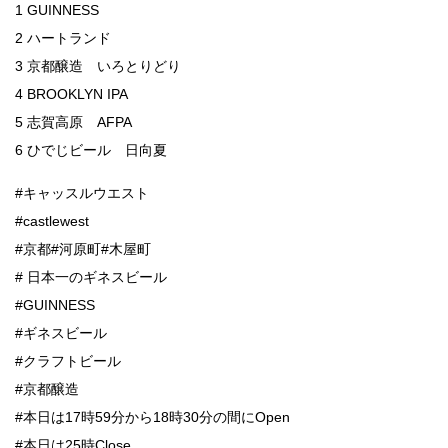
1 GUINNESS
2 ハートランド
3 京都醸造 いろとりどり
4 BROOKLYN IPA
5 志賀高原 AFPA
6 ひでじビール 日向夏
#キャッスルウエスト
#castlewest
#京都#河原町#木屋町
# 日本一のギネスビール
#GUINNESS
#ギネスビール
#クラフトビール
#京都醸造
#本日は17時59分から18時30分の間にOpen
#本日は25時Close