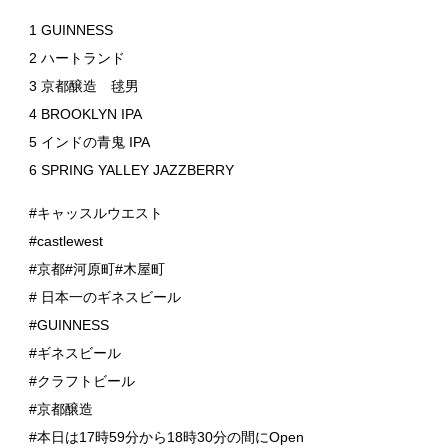
1 GUINNESS
2 ハートランド
3 京都醸造 毬男
4 BROOKLYN IPA
5 インドの青鬼 IPA
6 SPRING YALLEY JAZZBERRY
#キャッスルウエスト
#castlewest
#京都#河原町#木屋町
# 日本一のギネスビール
#GUINNESS
#ギネスビール
#クラフトビール
#京都醸造
#本日は17時59分から18時30分の間にOpen