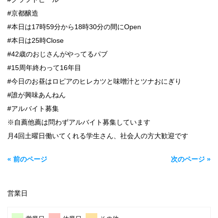
#京都醸造
#本日は17時59分から18時30分の間にOpen
#本日は25時Close
#42歳のおじさんがやってるパブ
#15周年終わって16年目
#今日のお昼はロピアのヒレカツと味噌汁とツナおにぎり
#誰が興味あんねん
#アルバイト募集
※自薦他薦は問わずアルバイト募集しています
月4回土曜日働いてくれる学生さん、社会人の方大歓迎です
« 前のページ
次のページ »
営業日