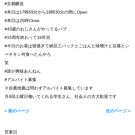
#京都醸造
#本日は17時59分から18時30分の間にOpen
#本日は25時Close
#43歳のおじさんがやってるパブ
#15周年終わって16年目
#今日のお昼は寝過ぎて納豆三パックとごはんと味噌汁と豆腐とシ
ーチキン何食べたんやろ
笑
#誰が興味あんねん
#アルバイト募集
※自薦他薦は問わずアルバイト募集しています
月4回土曜日働いてくれる学生さん、社会人の方大歓迎です
« 前のページ
次のページ »
営業日