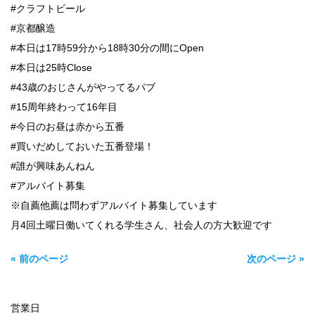
#クラフトビール
#京都醸造
#本日は17時59分から18時30分の間にOpen
#本日は25時Close
#43歳のおじさんがやってるパブ
#15周年終わって16年目
#今日のお昼は赤から五番
#買いだめしておいた五番登場！
#誰が興味あんねん
#アルバイト募集
※自薦他薦は問わずアルバイト募集しています
月4回土曜日働いてくれる学生さん、社会人の方大歓迎です
« 前のページ
次のページ »
営業日