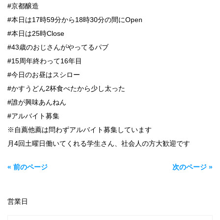
#京都醸造
#本日は17時59分から18時30分の間にOpen
#本日は25時Close
#43歳のおじさんがやってるパブ
#15周年終わって16年目
#今日のお昼はスシロー
#かすうどん2杯食べたから少し太った
#誰が興味あんねん
#アルバイト募集
※自薦他薦は問わずアルバイト募集しています
月4回土曜日働いてくれる学生さん、社会人の方大歓迎です
« 前のページ
次のページ »
営業日